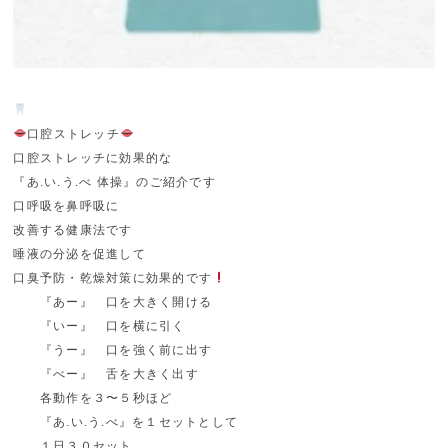
口腔ストレッチ
口腔ストレッチに効果的な
『あ.い.う.べ 体操』のご紹介です
口呼吸を鼻呼吸に
改善する健康法です
唾液の分泌を促進して
口臭予防・乾燥対策に効果的です
『あー』 口を大きく開ける
『いー』 口を横に引く
『うー』 口を強く前に出す
『べー』 舌を大きく出す
各動作を３〜５秒ほど
『あ.い.う.べ』を１セットとして
１日３０セット