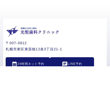
〒007-0812
札幌市東区東苗穂12条3丁目21-1
calendar_month
chat
24時間ネット予約
LINE予約
call
011-791-6480
診療時間
月
火
水
木
金
土
日
祝
9:30~13:00
●
●
-
●
●
●
-
●