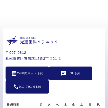
〒007-0812
札幌市東区東苗穂12条3丁目21-1
calendar_month
chat
24時間ネット予約
LINE予約
call
011-791-6480
診療時間
月
火
水
木
金
土
日
祝